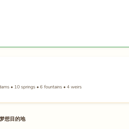
ams • 10 springs • 6 fountains • 4 weirs
梦想目的地