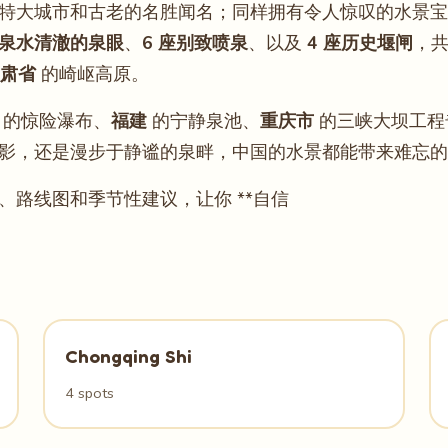
特大城市和古老的名胜闻名；同样拥有令人惊叹的水景宝
0 泉水清澈的泉眼
、
6 座别致喷泉
、以及
4 座历史堰闸
，
肃省
的崎岖高原。
的惊险瀑布、
福建
的宁静泉池、
重庆市
的三峡大坝工程
影，还是漫步于静谧的泉畔，中国的水景都能带来难忘的
路线图和季节性建议，让你 **自信
Chongqing Shi
4 spots