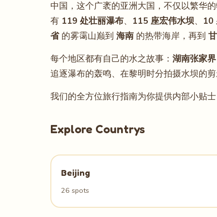
中国，这个广袤的亚洲大国，不仅以繁华的
有
119 处壮丽瀑布
、
115 座宏伟水坝
、
1
省
的雾霭山巅到
海南
的热带海岸，再到
甘
每个地区都有自己的水之故事：
湖南张家界
追逐瀑布的轰鸣、在黎明时分拍摄水坝的剪
我们的全方位旅行指南为你提供内部小贴士、
Explore Countrys
Beijing
26 spots