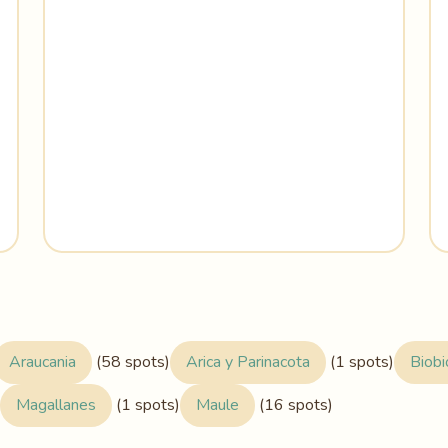
Araucania
(58 spots)
Arica y Parinacota
(1 spots)
Biobi
Magallanes
(1 spots)
Maule
(16 spots)