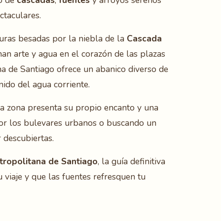
to de
cascadas
,
fuentes
y arroyos serenos
ctaculares.
turas besadas por la niebla de la
Cascada
n arte y agua en el corazón de las plazas
na de Santiago ofrece un abanico diverso de
nido del agua corriente.
da zona presenta su propio encanto y una
 por los bulevares urbanos o buscando un
r descubiertas.
tropolitana de Santiago
, la guía definitiva
 viaje y que las fuentes refresquen tu