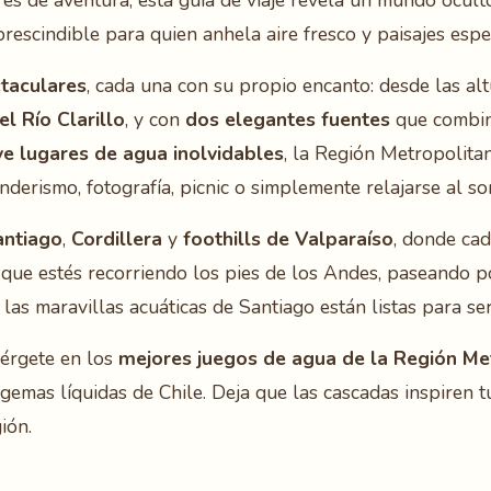
res de aventura, esta guía de viaje revela un mundo ocul
rescindible para quien anhela aire fresco y paisajes espe
ctaculares
, cada una con su propio encanto: desde las al
el Río Clarillo
, y con
dos elegantes fuentes
que combina
e lugares de agua inolvidables
, la Región Metropolita
nderismo, fotografía, picnic o simplemente relajarse al so
antiago
,
Cordillera
y
foothills de Valparaíso
, donde ca
ea que estés recorriendo los pies de los Andes, paseando
las maravillas acuáticas de Santiago están listas para se
umérgete en los
mejores juegos de agua de la Región Me
gemas líquidas de Chile. Deja que las cascadas inspiren tu
ión.