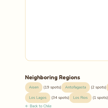
Neighboring Regions
Aisen
(19 spots)
Antofagasta
(2 spots)
Los Lagos
(34 spots)
Los Rios
(1 spots)
← Back to Chile