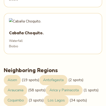
Cabaña Choquito.
Waterfall
Biobio
Neighboring Regions
Aisen
(19 spots)
Antofagasta
(2 spots)
Araucania
(58 spots)
Arica y Parinacota
(1 spots)
Coquimbo
(3 spots)
Los Lagos
(34 spots)