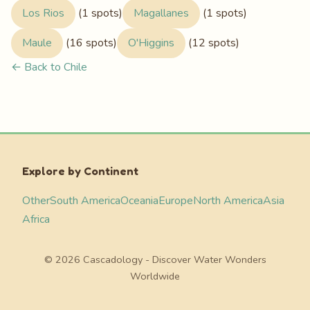
Los Rios
(1 spots)
Magallanes
(1 spots)
Maule
(16 spots)
O'Higgins
(12 spots)
← Back to Chile
Explore by Continent
Other
South America
Oceania
Europe
North America
Asia
Africa
© 2026 Cascadology - Discover Water Wonders
Worldwide