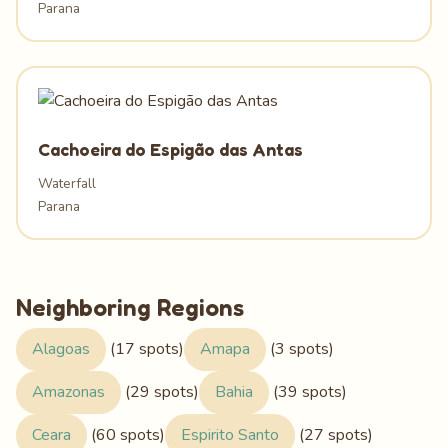
Parana
Cachoeira do Espigão das Antas
Waterfall
Parana
Neighboring Regions
Alagoas
(17 spots)
Amapa
(3 spots)
Amazonas
(29 spots)
Bahia
(39 spots)
Ceara
(60 spots)
Espirito Santo
(27 spots)