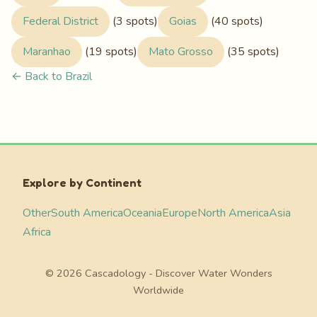
Federal District
(3 spots)
Goias
(40 spots)
Maranhao
(19 spots)
Mato Grosso
(35 spots)
← Back to Brazil
Explore by Continent
Other
South America
Oceania
Europe
North America
Asia
Africa
© 2026 Cascadology - Discover Water Wonders
Worldwide