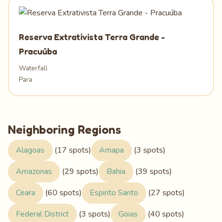
Reserva Extrativista Terra Grande -
Pracuúba
Waterfall
Para
Neighboring Regions
Alagoas
(17 spots)
Amapa
(3 spots)
Amazonas
(29 spots)
Bahia
(39 spots)
Ceara
(60 spots)
Espirito Santo
(27 spots)
Federal District
(3 spots)
Goias
(40 spots)