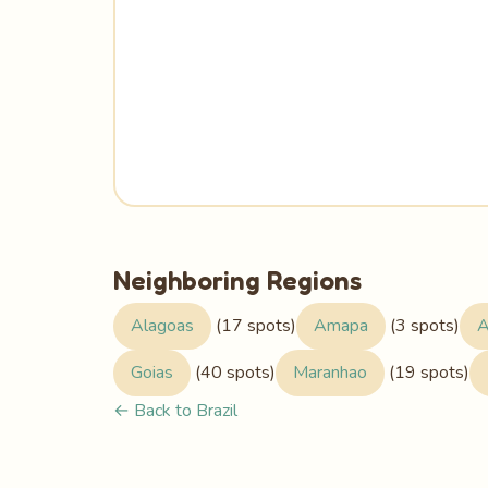
Neighboring Regions
Alagoas
(17 spots)
Amapa
(3 spots)
A
Goias
(40 spots)
Maranhao
(19 spots)
← Back to Brazil