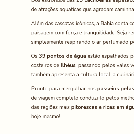
Dos estrondos das
29 cachoeiras espetac
de atrações aquáticas que agradam caminhan
Além das cascatas icônicas, a Bahia conta 
paisagem com força e tranquilidade. Seja re
simplesmente respirando o ar perfumado pel
Os
39 pontos de água
estão espalhados p
costeiros de
Ilhéus
, passando pelos vales 
também apresenta a cultura local, a culinária
Pronto para mergulhar nos
passeios pelas
de viagem completo conduzi‑lo pelos melhor
das regiões mais
pitorescas e ricas em ág
hoje mesmo!