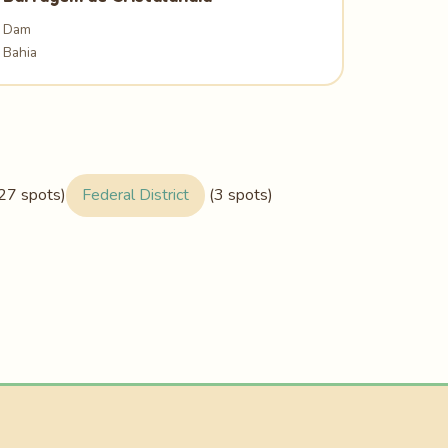
Dam
Bahia
27 spots)
Federal District
(3 spots)