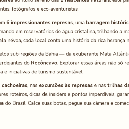
ulares
ao fluxo sereno das
2 nascentes naturais
, este p
tes, fotógrafos e eco‑aventuristas.
com
6 impressionantes represas
, uma
barragem históri
mando em reservatórios de água cristalina, trilhando a m
a névoa, cada local conta uma história da rica herança n
elos sub‑regiões da Bahia — da exuberante Mata Atlânt
verdejantes do
Recôncavo
. Explorar essas áreas não só 
 e iniciativas de turismo sustentável.
 cachoeiras
, nas
excursões às represas
e nas
trilhas 
es roteiros, dicas de insiders e pontos imperdíveis, gar
ua
do Brasil. Calce suas botas, pegue sua câmera e comec