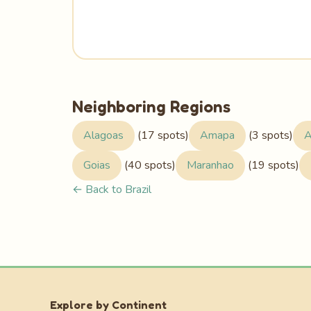
Neighboring Regions
Alagoas
(17 spots)
Amapa
(3 spots)
A
Goias
(40 spots)
Maranhao
(19 spots)
← Back to Brazil
Explore by Continent