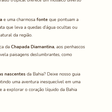
araíso tropical oferece um mosaico diverso
ca
e uma charmosa
fonte
que pontuam a
ata que leva a quedas d’água ocultas ou
atural da região.
ica da
Chapada Diamantina
, aos penhascos
revela paisagens deslumbrantes, como
das nascentes
da Bahia? Deixe nosso guia
antindo uma aventura inesquecível em uma
e a explorar o coração líquido da Bahia