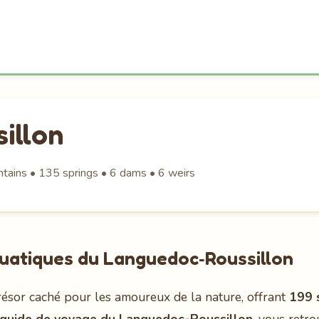
illon
ntains • 135 springs • 6 dams • 6 weirs
quatiques du Languedoc‑Roussillon
résor caché pour les amoureux de la nature, offrant
199 s