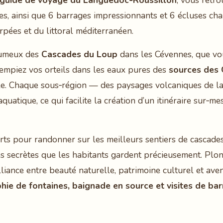
guide de voyage du Languedoc‑Roussillon
, vous retr
ines, ainsi que 6 barrages impressionnants et 6 écluses c
rpées et du littoral méditerranéen.
brumeux des
Cascades du Loup
dans les Cévennes, que vou
rempiez vos orteils dans les eaux pures des
sources des 
ble. Chaque sous‑région — des paysages volcaniques de l
tique, ce qui facilite la création d’un itinéraire sur‑mes
rts pour randonner sur les meilleurs sentiers de cascades,
es secrètes que les habitants gardent précieusement. Plo
liance entre beauté naturelle, patrimoine culturel et avent
ie de fontaines, baignade en source et visites de ba