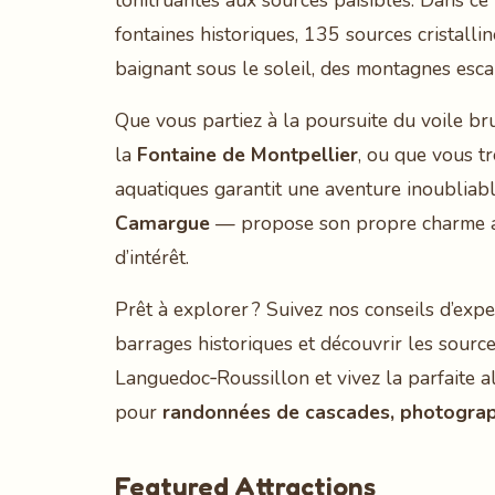
tonitruantes aux sources paisibles. Dans ce
fontaines historiques, 135 sources cristall
baignant sous le soleil, des montagnes esca
Que vous partiez à la poursuite du voile 
la
Fontaine de Montpellier
, ou que vous t
aquatiques garantit une aventure inoublia
Camargue
— propose son propre charme aqua
d’intérêt.
Prêt à explorer ? Suivez nos conseils d’expe
barrages historiques et découvrir les sourc
Languedoc‑Roussillon et vivez la parfaite al
pour
randonnées de cascades, photograph
Featured Attractions