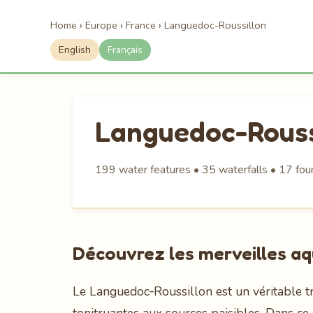
Home
›
Europe
›
France
›
Languedoc-Roussillon
English
Français
Languedoc-Rouss
199 water features • 35 waterfalls • 17 fou
Découvrez les merveilles a
Le Languedoc‑Roussillon est un véritable t