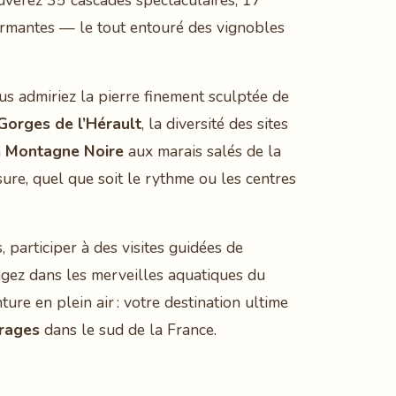
ouverez 35 cascades spectaculaires, 17
harmantes — le tout entouré des vignobles
s admiriez la pierre finement sculptée de
Gorges de l’Hérault
, la diversité des sites
a
Montagne Noire
aux marais salés de la
ure, quel que soit le rythme ou les centres
 participer à des visites guidées de
ngez dans les merveilles aquatiques du
ure en plein air : votre destination ultime
rrages
dans le sud de la France.