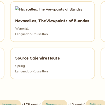
Navacelles, The Viewpoints of Blandas
Waterfall
Languedoc-Roussillon
Source Calendre Haute
Spring
Languedoc-Roussillon
Auvergne
(178 spots)
Bourgogne
(42 spots)
Brittany