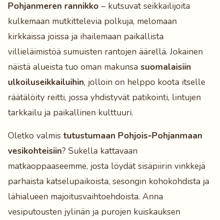
Pohjanmeren rannikko
– kutsuvat seikkailijoita
kulkemaan mutkittelevia polkuja, melomaan
kirkkaissa joissa ja ihailemaan paikallista
villieläimistöä sumuisten rantojen äärellä. Jokainen
näistä alueista tuo oman makunsa
suomalaisiin
ulkoiluseikkailuihin
, jolloin on helppo koota itselle
räätälöity reitti, jossa yhdistyvät patikointi, lintujen
tarkkailu ja paikallinen kulttuuri.
Oletko valmis
tutustumaan Pohjois‑Pohjanmaan
vesikohteisiin
? Sukella kattavaan
matkaoppaaseemme, josta löydät sisäpiirin vinkkejä
parhaista katselupaikoista, sesongin kohokohdista ja
lähialueen majoitusvaihtoehdoista. Anna
vesiputousten jylinän ja purojen kuiskauksen