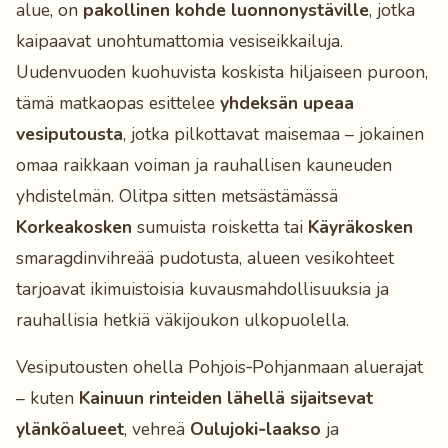
alue, on
pakollinen kohde luonnonystäville
, jotka
kaipaavat unohtumattomia vesiseikkailuja.
Uudenvuoden kuohuvista koskista hiljaiseen puroon,
tämä matkaopas esittelee
yhdeksän upeaa
vesiputousta
, jotka pilkottavat maisemaa – jokainen
omaa raikkaan voiman ja rauhallisen kauneuden
yhdistelmän. Olitpa sitten metsästämässä
Korkeakosken
sumuista roisketta tai
Käyräkosken
smaragdinvihreää pudotusta, alueen vesikohteet
tarjoavat ikimuistoisia kuvausmahdollisuuksia ja
rauhallisia hetkiä väkijoukon ulkopuolella.
Vesiputousten ohella Pohjois‑Pohjanmaan aluerajat
– kuten
Kainuun rinteiden lähellä sijaitsevat
ylänköalueet
, vehreä
Oulujoki‑laakso
ja