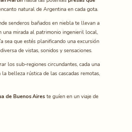
San Martín
hasta las potentes
presas que
ncanto natural de Argentina en cada gota.
nde senderos bañados en niebla te llevan a
 una mirada al patrimonio ingenieril local,
 Ya sea que estés planificando una excursión
diversa de vistas, sonidos y sensaciones.
orar los sub‑regiones circundantes, cada una
 la belleza rústica de las cascadas remotas,
ua de Buenos Aires
te guíen en un viaje de