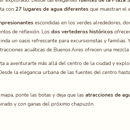
ser explorado. Desde las elegantes
fuentes de la Plaza 
nta con
27 lugares de agua diferentes
que muestran el e
mpresionantes
escondidas en los verdes alrededores, do
ntos de reflexión. Los
dos vertederos históricos
ofrecen
inda un oasis refrescante para excursionistas y familias.
 atracciones acuáticas de Buenos Aires ofrecen una mezcla 
ita a aventurarte más allá del centro de la ciudad y expl
Desde la elegancia urbana de las fuentes del centro hasta
 mapa, ponte las botas y deja que las
atracciones de ag
pirado y con ganas del próximo chapuzón.