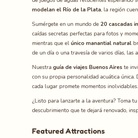
de juegos de aguas relucientes esperando 
modelan el Río de la Plata
, la región cue
Sumérgete en un mundo de
20 cascadas i
caídas secretas perfectas para fotos y mome
mientras que el
único manantial natural
br
de un día o una travesía de varios días, las
Nuestra
guía de viajes Buenos Aires
te inv
con su propia personalidad acuática única. 
cada lugar promete momentos inolvidables.
¿Listo para lanzarte a la aventura? Toma tu
descubrimiento que te dejará renovado, ins
Featured Attractions