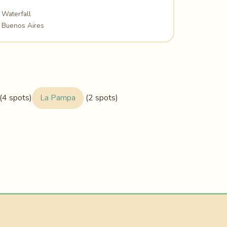
Waterfall
Buenos Aires
(4 spots)
La Pampa
(2 spots)