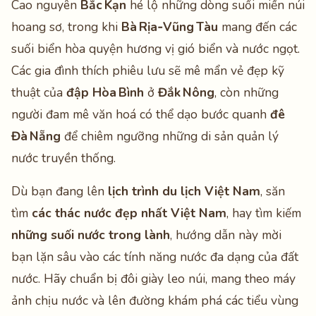
Cao nguyên
Bắc Kạn
hé lộ những dòng suối miền núi
hoang sơ, trong khi
Bà Rịa‑Vũng Tàu
mang đến các
suối biển hòa quyện hương vị gió biển và nước ngọt.
Các gia đình thích phiêu lưu sẽ mê mẩn vẻ đẹp kỹ
thuật của
đập Hòa Bình
ở
Đắk Nông
, còn những
người đam mê văn hoá có thể dạo bước quanh
đê
Đà Nẵng
để chiêm ngưỡng những di sản quản lý
nước truyền thống.
Dù bạn đang lên
lịch trình du lịch Việt Nam
, săn
tìm
các thác nước đẹp nhất Việt Nam
, hay tìm kiếm
những suối nước trong lành
, hướng dẫn này mời
bạn lặn sâu vào các tính năng nước đa dạng của đất
nước. Hãy chuẩn bị đôi giày leo núi, mang theo máy
ảnh chịu nước và lên đường khám phá các tiểu vùng