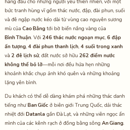
hàng đầu cho những người yêu thiên nhiên, với một
bức tranh hùng vĩ gồm thác nước, đập, đài phun, suối
và đê ngập nước kéo dài từ vùng cao nguyên sương
mù của
Cao Bằng
tới bờ biển nắng vàng của
Bình Thuận
. Với
246 thác nước ngoạn mục
,
6 đập
ấn tượng
,
4 đài phun thanh lịch
,
4 suối trong xanh
và
2 đê lịch sử
, đất nước sở hữu
262 điểm nước
không thể bỏ lỡ
—mỗi nơi đều hứa hẹn những
khoảnh khắc chụp ảnh khó quên và những khoảng
lặng yên bình.
Du khách có thể dễ dàng khám phá những thác danh
tiếng như
Ban Giốc
ở biên giới Trung Quốc, dải thác
nhiệt đới
Datanla
gần Đà Lạt, và những viên ngọc ẩn
mình của các kênh rạch ở đồng bằng sông
An Giang
.