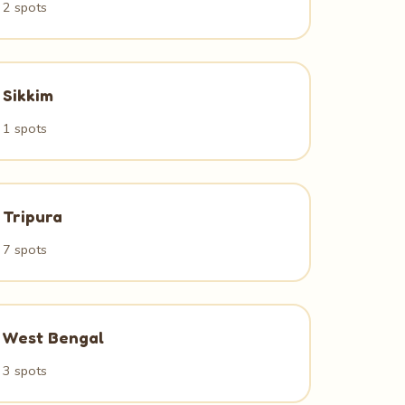
2 spots
Sikkim
1 spots
Tripura
7 spots
West Bengal
3 spots