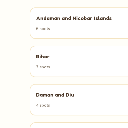
Andaman and Nicobar Islands
6 spots
Bihar
3 spots
Daman and Diu
4 spots