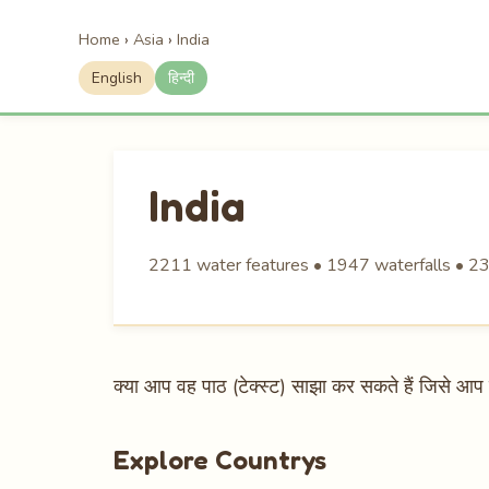
Home
›
Asia
›
India
English
हिन्दी
India
2211 water features • 1947 waterfalls • 23
क्या आप वह पाठ (टेक्स्ट) साझा कर सकते हैं जिसे आप हिन
Explore Countrys