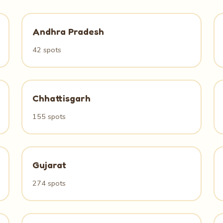
Andhra Pradesh
42 spots
Chhattisgarh
155 spots
Gujarat
274 spots