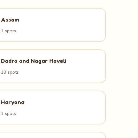
Assam
1 spots
Dadra and Nagar Haveli
13 spots
Haryana
1 spots