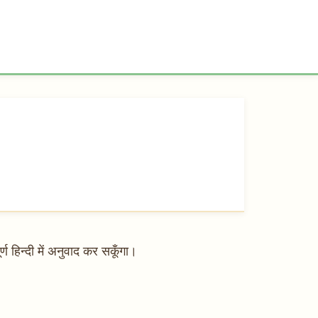
्ण हिन्दी में अनुवाद कर सकूँगा।