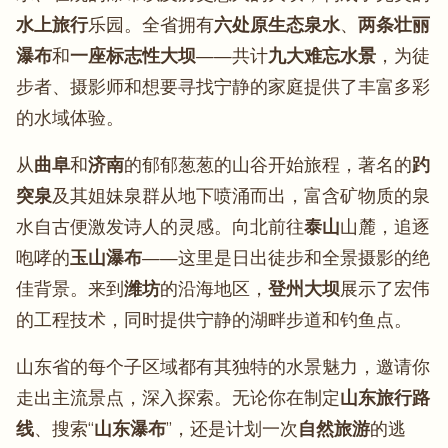
水上旅行
乐园。全省拥有
六处原生态泉水
、
两条壮丽
瀑布
和
一座标志性大坝
——共计
九大难忘水景
，为徒
步者、摄影师和想要寻找宁静的家庭提供了丰富多彩
的水域体验。
从
曲阜
和
济南
的郁郁葱葱的山谷开始旅程，著名的
趵
突泉
及其姐妹泉群从地下喷涌而出，富含矿物质的泉
水自古便激发诗人的灵感。向北前往
泰山
山麓，追逐
咆哮的
玉山瀑布
——这里是日出徒步和全景摄影的绝
佳背景。来到
潍坊
的沿海地区，
登州大坝
展示了宏伟
的工程技术，同时提供宁静的湖畔步道和钓鱼点。
山东省的每个子区域都有其独特的水景魅力，邀请你
走出主流景点，深入探索。无论你在制定
山东旅行路
线
、搜索“
山东瀑布
”，还是计划一次
自然旅游
的逃