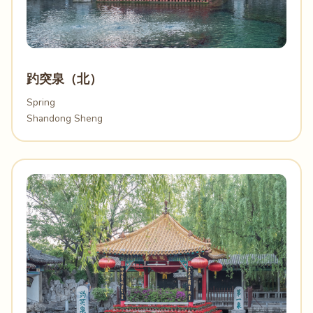
趵突泉（北）
Spring
Shandong Sheng