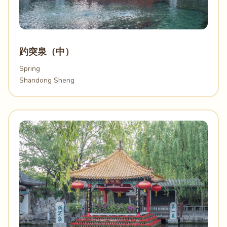
趵突泉（中）
Spring
Shandong Sheng