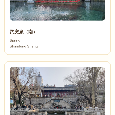
趵突泉（南）
Spring
Shandong Sheng