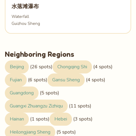
水落滩瀑布
Waterfall
Guizhou Sheng
Neighboring Regions
Beijing
(26 spots)
Chongqing Shi
(4 spots)
Fujian
(6 spots)
Gansu Sheng
(4 spots)
Guangdong
(5 spots)
Guangxi Zhuangzu Zizhiqu
(11 spots)
Hainan
(1 spots)
Hebei
(3 spots)
Heilongjiang Sheng
(5 spots)