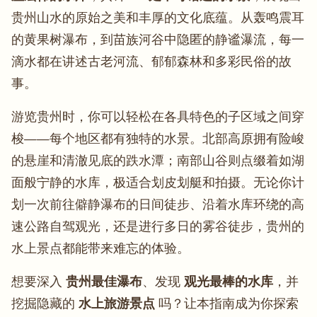
贵州山水的原始之美和丰厚的文化底蕴。从轰鸣震耳
的黄果树瀑布，到苗族河谷中隐匿的静谧瀑流，每一
滴水都在讲述古老河流、郁郁森林和多彩民俗的故
事。
游览贵州时，你可以轻松在各具特色的子区域之间穿
梭——每个地区都有独特的水景。北部高原拥有险峻
的悬崖和清澈见底的跌水潭；南部山谷则点缀着如湖
面般宁静的水库，极适合划皮划艇和拍摄。无论你计
划一次前往僻静瀑布的日间徒步、沿着水库环绕的高
速公路自驾观光，还是进行多日的雾谷徒步，贵州的
水上景点都能带来难忘的体验。
想要深入
贵州最佳瀑布
、发现
观光最棒的水库
，并
挖掘隐藏的
水上旅游景点
吗？让本指南成为你探索