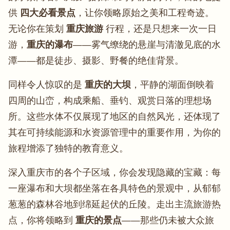
供
四大必看景点
，让你领略原始之美和工程奇迹。
无论你在策划
重庆旅游
行程，还是只想来一次一日
游，
重庆的瀑布
——雾气缭绕的悬崖与清澈见底的水
潭——都是徒步、摄影、野餐的绝佳背景。
同样令人惊叹的是
重庆的大坝
，平静的湖面倒映着
四周的山峦，构成乘船、垂钓、观赏日落的理想场
所。这些水体不仅展现了地区的自然风光，还体现了
其在可持续能源和水资源管理中的重要作用，为你的
旅程增添了独特的教育意义。
深入重庆市的各个子区域，你会发现隐藏的宝藏：每
一座瀑布和大坝都坐落在各具特色的景观中，从郁郁
葱葱的森林谷地到绵延起伏的丘陵。走出主流旅游热
点，你将领略到
重庆的景点
——那些仍未被大众旅