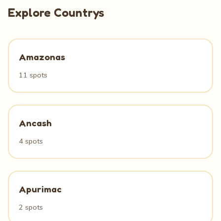
Explore Countrys
Amazonas
11 spots
Ancash
4 spots
Apurimac
2 spots