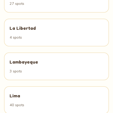
27 spots
La Libertad
4 spots
Lambayeque
3 spots
Lima
40 spots