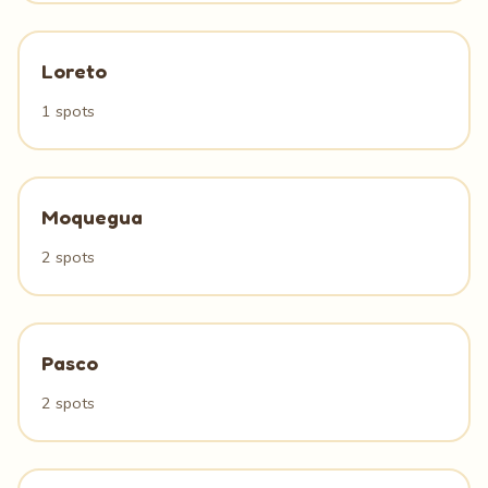
Loreto
1 spots
Moquegua
2 spots
Pasco
2 spots