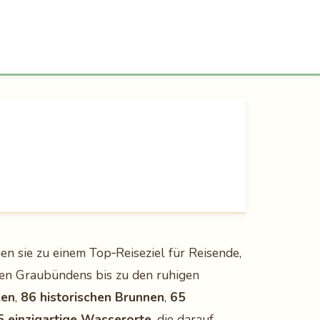
n sie zu einem Top‑Reiseziel für Reisende,
den Graubündens bis zu den ruhigen
len
,
86 historischen Brunnen
,
65
 einzigartige Wasserorte
, die darauf