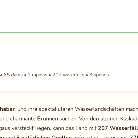
• 65 dams • 2 rapidss • 207 waterfalls • 8 springs
bhaber
, und ihre spektakulären Wasserlandschaften mache
le und charmante Brunnen suchen. Von den alpinen Kaska
gaus versteckt liegen, kann das Land mit
207 Wasserfäl
en
und
8 natürlichen Quellen
aufwarten – insgesamt
375