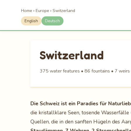
Home
›
Europe
›
Switzerland
English
Deutsch
Switzerland
375 water features • 86 fountains • 7 weirs 
Die Schweiz ist ein Paradies für Naturlie
die kristallklare Seen, tosende Wasserfäl
Quellen, die in den sanften Hügeln des Aar
Staudämmen
,
7 Wehren
,
2 Stromschnell