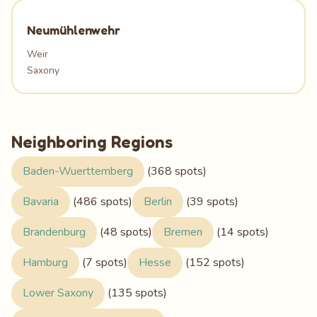
Neumühlenwehr
Weir
Saxony
Neighboring Regions
Baden-Wuerttemberg
(368 spots)
Bavaria
(486 spots)
Berlin
(39 spots)
Brandenburg
(48 spots)
Bremen
(14 spots)
Hamburg
(7 spots)
Hesse
(152 spots)
Lower Saxony
(135 spots)