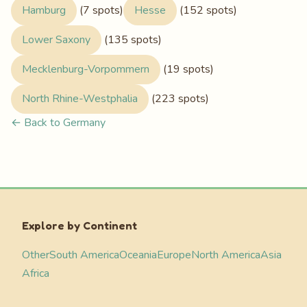
Hamburg
(7 spots)
Hesse
(152 spots)
Lower Saxony
(135 spots)
Mecklenburg-Vorpommern
(19 spots)
North Rhine-Westphalia
(223 spots)
← Back to Germany
Explore by Continent
Other
South America
Oceania
Europe
North America
Asia
Africa