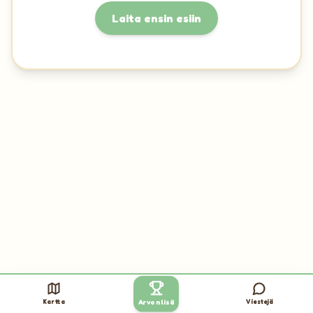
Laita ensin esiin
Kartta
Viestejä
Arvonlisä