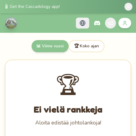
📱
Get the Cascadology app!
📊
Viime vuosi
🏆
Koko ajan
🏆
Ei vielä rankkeja
Aloita edistää johtolankoja!