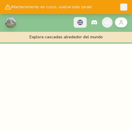
📱
Get the Cascadology app!
¡Mantenimiento en curso, vuelve más tarde!
Explora cascadas alrededor del mundo
🌊